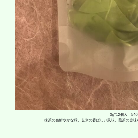
3g*12個入 5
抹茶の色鮮やかな緑、玄米の香ばしい風味、煎茶の旨味