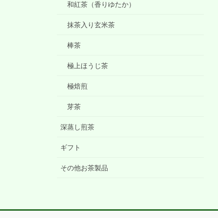
和紅茶（香りゆたか）
抹茶入り玄米茶
棒茶
極上ほうじ茶
極焙煎
芽茶
深蒸し煎茶
ギフト
その他お茶製品