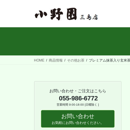
コ
ナ
ン
ビ
テ
ゲ
ン
ー
ツ
シ
へ
ョ
ス
ン
キ
に
ッ
移
HOME
商品情報
その他お茶
プレミアム抹茶入り玄米茶
プ
動
お問い合わせ・ご注文はこちら
055-986-6772
営業時間 9:00-18:00 [日曜除く ]
お問い合わせ
お気軽にお問い合わせください。